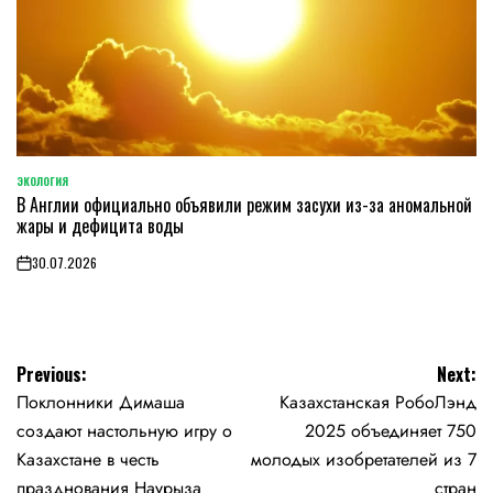
ЭКОЛОГИЯ
POSTED
В Англии официально объявили режим засухи из-за аномальной
IN
жары и дефицита воды
30.07.2026
on
Навигация
Previous:
Next:
Поклонники Димаша
Казахстанская РобоЛэнд
по
создают настольную игру о
2025 объединяет 750
записям
Казахстане в честь
молодых изобретателей из 7
празднования Наурыза
стран