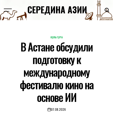
Skip
СЕРЕДИНА АЗИИ
to
content
КУЛЬТУРА
POSTED
В Астане обсудили
IN
подготовку к
международному
фестивалю кино на
основе ИИ
07.08.2026
on