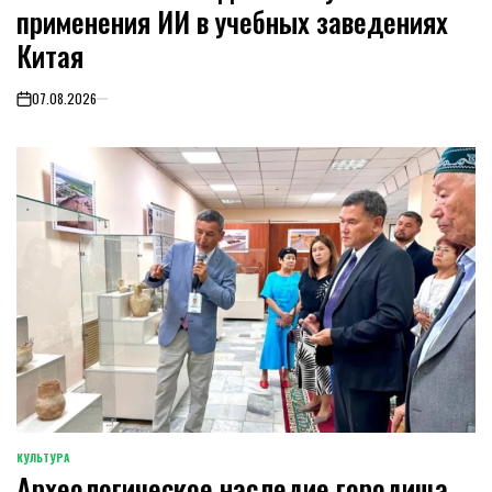
применения ИИ в учебных заведениях
Китая
07.08.2026
on
КУЛЬТУРА
POSTED
Археологическое наследие городища
IN