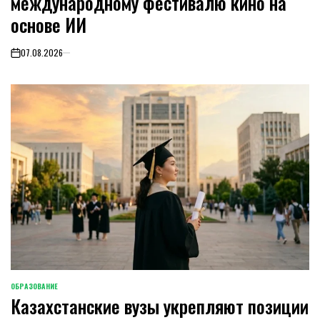
международному фестивалю кино на
основе ИИ
07.08.2026
on
ОБРАЗОВАНИЕ
POSTED
Казахстанские вузы укрепляют позиции
IN