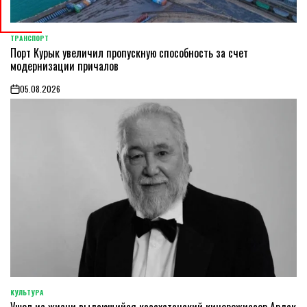
ТРАНСПОРТ
POSTED
Порт Курык увеличил пропускную способность за счет
IN
модернизации причалов
05.08.2026
on
КУЛЬТУРА
POSTED
IN