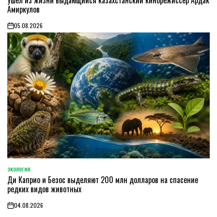
Ушел из жизни выдающийся казахстанский кинорежиссер Ардак
Амиркулов
05.08.2026
on
ЭКОЛОГИЯ
POSTED
Ди Каприо и Безос выделяют 200 млн долларов на спасение
IN
редких видов животных
04.08.2026
on