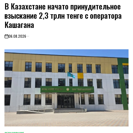
В Казахстане начато принудительное
IN
взыскание 2,3 трлн тенге с оператора
Кашагана
06.08.2026
on