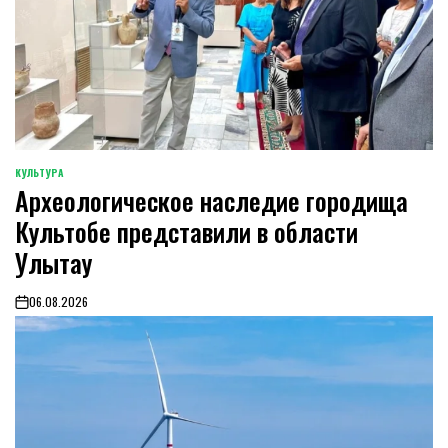
КУЛЬТУРА
POSTED
Археологическое наследие городища
IN
Культобе представили в области
Улытау
06.08.2026
on