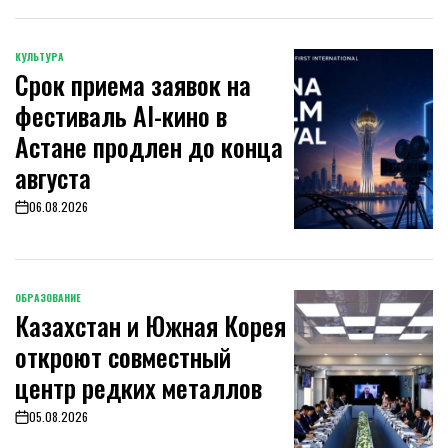
КУЛЬТУРА
POSTED
Срок приема заявок на
IN
фестиваль AI-кино в
Астане продлен до конца
августа
06.08.2026
on
ОБРАЗОВАНИЕ
POSTED
Казахстан и Южная Корея
IN
откроют совместный
центр редких металлов
05.08.2026
on