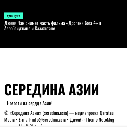
КУЛЬТУРА
POSTED
IN
Джеки Чан снимет часть фильма «Доспехи бога 4» в
Азербайджане и Казахстане
СЕРЕДИНА АЗИИ
Новости из сердца Азии!
© «Середина Азии» (seredina.asia) — медиапроект Qaratau
Media • E-mail: info@seredina.asia • Дизайн: Theme NotoMag
designed by
WPInterface
.