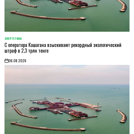
ЭНЕРГЕТИКА
POSTED
С оператора Кашагана взыскивают рекордный экологический
IN
штраф в 2,3 трлн тенге
06.08.2026
on