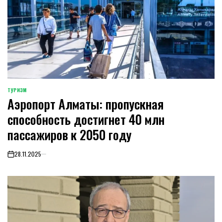
ТУРИЗМ
POSTED
Аэропорт Алматы: пропускная
IN
способность достигнет 40 млн
пассажиров к 2050 году
28.11.2025
on