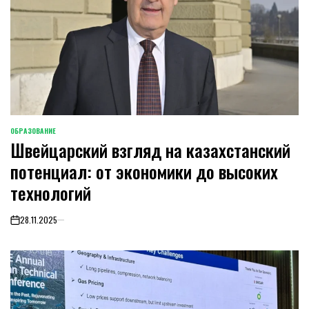
ОБРАЗОВАНИЕ
POSTED
Швейцарский взгляд на казахстанский
IN
потенциал: от экономики до высоких
технологий
28.11.2025
on