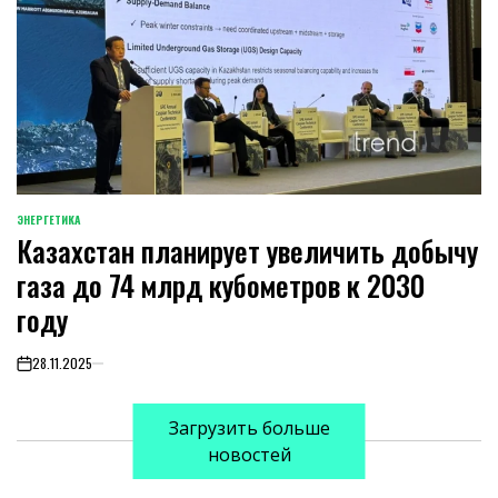
ЭНЕРГЕТИКА
POSTED
Казахстан планирует увеличить добычу
IN
газа до 74 млрд кубометров к 2030
году
28.11.2025
on
Загрузить больше
новостей