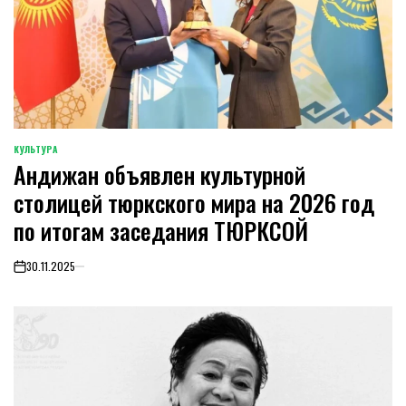
КУЛЬТУРА
POSTED
Андижан объявлен культурной
IN
столицей тюркского мира на 2026 год
по итогам заседания ТЮРКСОЙ
30.11.2025
on