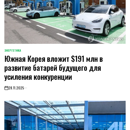
ЭНЕРГЕТИКА
POSTED
Южная Корея вложит $191 млн в
IN
развитие батарей будущего для
усиления конкуренции
28.11.2025
on