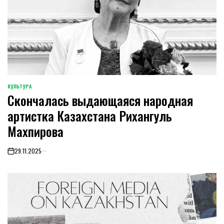
КУЛЬТУРА
POSTED
Скончалась выдающаяся народная
IN
артистка Казахстана Рихангуль
Махпирова
29.11.2025
on