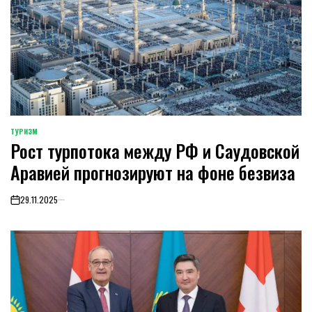
ТУРИЗМ
POSTED
Рост турпотока между РФ и Саудовской
IN
Аравией прогнозируют на фоне безвиза
29.11.2025
on