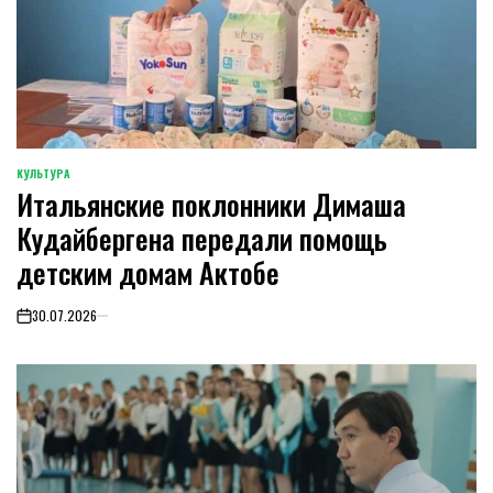
КУЛЬТУРА
POSTED
Итальянские поклонники Димаша
IN
Кудайбергена передали помощь
детским домам Актобе
30.07.2026
on