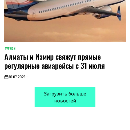
ТУРИЗМ
POSTED
Алматы и Измир свяжут прямые
IN
регулярные авиарейсы с 31 июля
30.07.2026
on
Загрузить больше
новостей