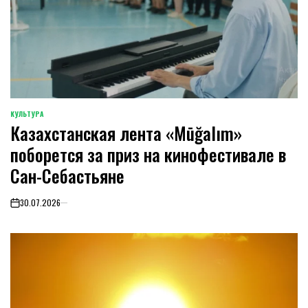
КУЛЬТУРА
POSTED
Казахстанская лента «Mūğalım»
IN
поборется за приз на кинофестивале в
Сан-Себастьяне
30.07.2026
on