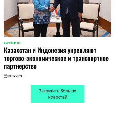
ОБРАЗОВАНИЕ
POSTED
Казахстан и Индонезия укрепляют
IN
торгово-экономическое и транспортное
партнерство
29.06.2026
on
Загрузить больше
новостей