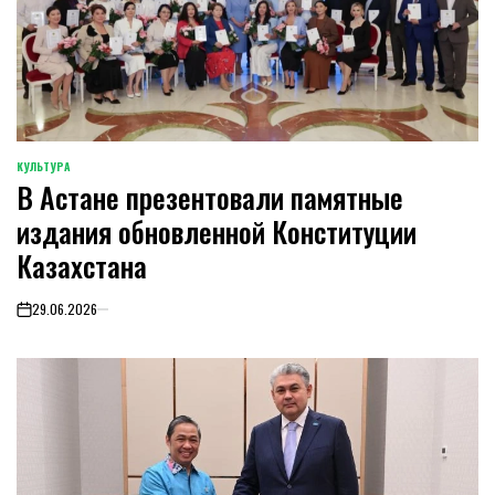
КУЛЬТУРА
POSTED
В Астане презентовали памятные
IN
издания обновленной Конституции
Казахстана
29.06.2026
on