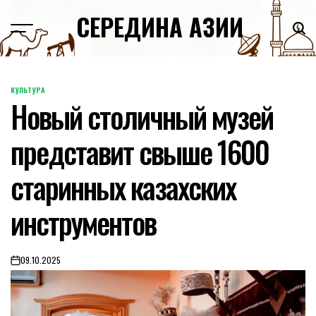
Skip
СЕРЕДИНА АЗИИ
to
content
КУЛЬТУРА
POSTED
Новый столичный музей
IN
представит свыше 1600
старинных казахских
инструментов
09.10.2025
on