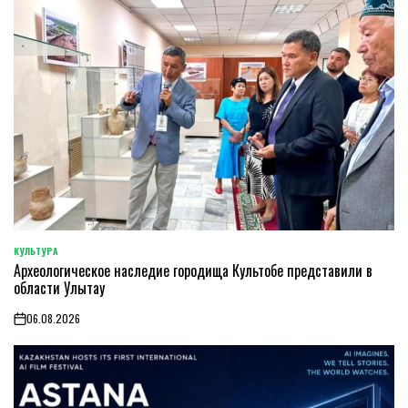
КУЛЬТУРА
POSTED
Археологическое наследие городища Культобе представили в
IN
области Улытау
06.08.2026
on