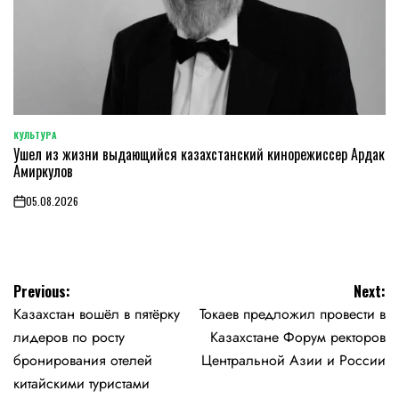
КУЛЬТУРА
POSTED
Ушел из жизни выдающийся казахстанский кинорежиссер Ардак
IN
Амиркулов
05.08.2026
on
Навигация
Previous:
Next:
Казахстан вошёл в пятёрку
Токаев предложил провести в
по
лидеров по росту
Казахстане Форум ректоров
записям
бронирования отелей
Центральной Азии и России
китайскими туристами