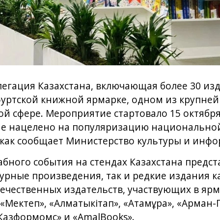
егация Казахстана, включающая более 30 из
кфуртской книжной ярмарке, одном из крупне
ой сфере. Мероприятие стартовало 15 октябр
ие нацелено на популяризацию национально
 как сообщает Министерство культуры и инфо
абного события на стендах Казахстана предст
рные произведения, так и редкие издания ка
течественных издательств, участвующих в ярм
«Мектеп», «Алматыкітап», «Атамұра», «Арман-
 «Казформомс» и «AmalBooks».