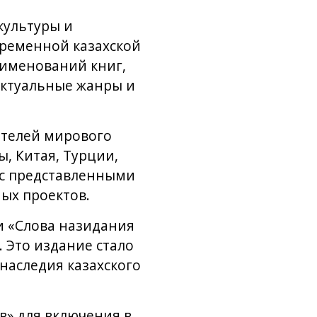
культуры и
временной казахской
аименований книг,
актуальные жанры и
ителей мирового
, Китая, Турции,
 с представленными
ых проектов.
и «Слова назидания
. Это издание стало
наследия казахского
в» для включения в