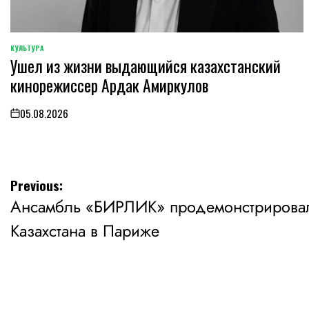
КУЛЬТУРА
POSTED
Ушел из жизни выдающийся казахстанский
IN
кинорежиссер Ардак Амиркулов
05.08.2026
on
Навигация
Previous:
Ансамбль «БИРЛИК» продемонстрировал 
по
Казахстана в Париже
записям