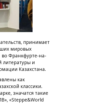
дательств, принимает
йших мировых
я во Франкфурте-на-
й литературы и
рмации Казахстана.
авлены как
захской классики.
арке, значатся такие
ПВ», «Steppe&World