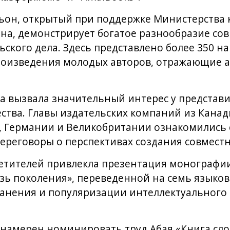
он, открытый при поддержке Министерства 
на, демонстрирует богатое разнообразие со
ьского дела. Здесь представлено более 350 н
роизведения молодых авторов, отражающие 
а вызвала значительный интерес у представ
ства. Главы издательских компаний из Канады
, Германии и Великобритании ознакомились
ереговоры о перспективах создания совместн
етителей привлекла презентация монографи
озь поколения», переведенной на семь языков
анения и популяризации интеллектуального 
намерен номинировать труд Абая «Книга сло