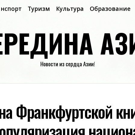
анспорт
Туризм
Культура
Образование
ЕРЕДИНА АЗ
Новости из сердца Азии!
 на Франкфуртской кн
популяризация национ