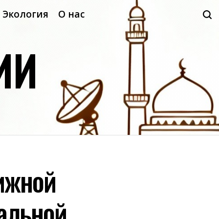
Экология
О нас
ИИ
ижной
альной