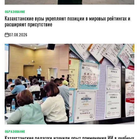
ОБРАЗОВАНИЕ
POSTED
Казахстанские вузы укрепляют позиции в мировых рейтингах и
IN
расширяют присутствие
07.08.2026
on
ОБРАЗОВАНИЕ
POSTED
Казахстанские педагоги изучили опыт применения ИИ в учебных
IN