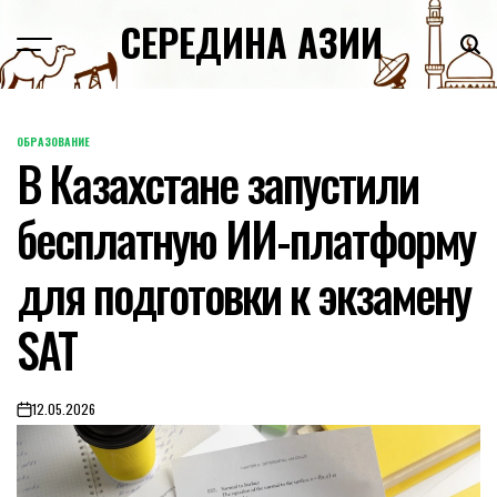
Skip
СЕРЕДИНА АЗИИ
to
content
ОБРАЗОВАНИЕ
POSTED
В Казахстане запустили
IN
бесплатную ИИ-платформу
для подготовки к экзамену
SAT
12.05.2026
on