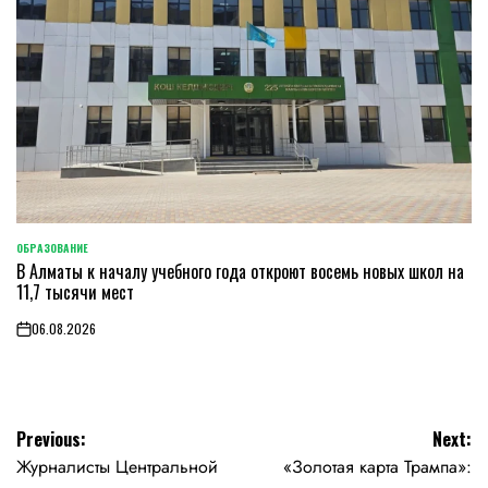
ОБРАЗОВАНИЕ
POSTED
В Алматы к началу учебного года откроют восемь новых школ на
IN
11,7 тысячи мест
06.08.2026
on
Навигация
Previous:
Next:
Журналисты Центральной
«Золотая карта Трампа»:
по