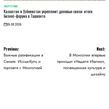
ЭНЕРГЕТИКА
POSTED
Казахстан и Узбекистан укрепляют деловые связи: итоги
IN
бизнес-форума в Ташкенте
05.08.2026
on
Навигация
Previous:
Next:
Важные ратификации в
В Монголии впервые
по
Сенате: Иссык-Куль и
проходит «Неделя Италии»,
записям
торговля с Монголией
посвященная культуре и
дизайну