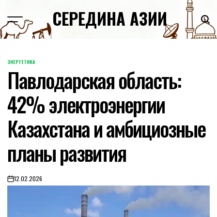
Skip
СЕРЕДИНА АЗИИ
to
content
ЭНЕРГЕТИКА
POSTED
Павлодарская область:
IN
42% электроэнергии
Казахстана и амбициозные
планы развития
12.02.2026
on