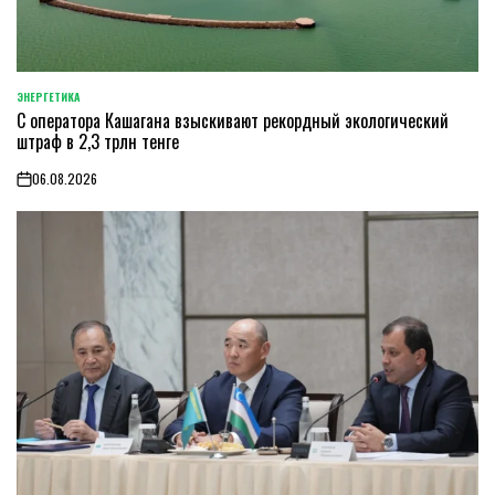
ЭНЕРГЕТИКА
POSTED
С оператора Кашагана взыскивают рекордный экологический
IN
штраф в 2,3 трлн тенге
06.08.2026
on