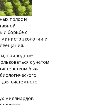
ных полос и
штабной
 и борьбе с
 министр экологии и
совещания.
ам, природные
ользоваться с учетом
нистерством была
 биологического
т для системного
вух миллиардов