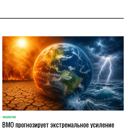
ЭКОЛОГИЯ
POSTED
ВМО прогнозирует экстремальное усиление
IN