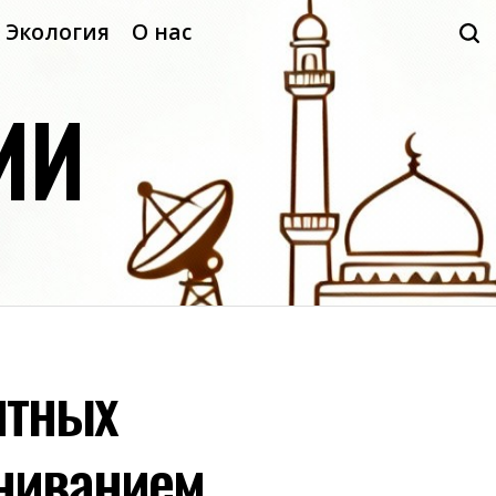
Экология
О нас
ИИ
итных
ыниванием