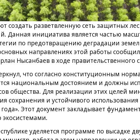
ют создать разветвленную сеть защитных лес
й. Данная инициатива является частью мас
тегии по предотвращению деградации земель
основных направлениях этой работы сообщил
рлан Нысанбаев в ходе правительственного 
черкнул, что согласно конституционным норм
ются национальным достоянием и должны исп
ов общества. Для реализации этих целей ми
ия сохранения и устойчивого использования
 года». Этот документ закладывает фундамен
 экосистемами.
спублике уделяется программе по высадке д