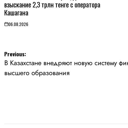
взыскание 2,3 трлн тенге с оператора
Кашагана
06.08.2026
on
Навигация
Previous:
В Казахстане внедряют новую систему ф
по
высшего образования
записям