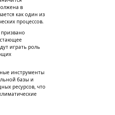
раничится
должена в
ается как один из
еских процессов.
 призвано
астающее
дут играть роль
ющих
нные инструменты
ельной базы и
ных ресурсов, что
 климатические