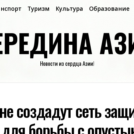
анспорт
Туризм
Культура
Образование
ЕРЕДИНА АЗ
Новости из сердца Азии!
ане создадут сеть защ
 для борьбы с опуст