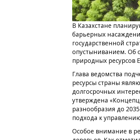
В Казахстане планиру
барьерных насаждени
государственной стра
опустыниванием. Об 
природных ресурсов Е
Глава ведомства под
ресурсы страны явля
долгосрочных интерес
утверждена «Концепц
разнообразия до 2035
подхода к управлению
Особое внимание в ре