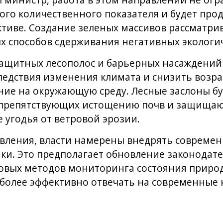
л министр, работа в этом направлении не ог
го количественного показателя и будет про
тиве. Создание зеленых массивов рассматрив
 способов сдерживания негативных экологич
ащитных лесополос и барьерных насаждений
едствия изменения климата и снизить возр
ие на окружающую среду. Лесные заслоны бу
 препятствующих истощению почв и защища
 угодья от ветровой эрозии.
вления, власти намерены внедрять совреме
ки. Это предполагает обновление законодат
овых методов мониторинга состояния природ
 более эффективно отвечать на современные