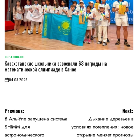
ОБРАЗОВАНИЕ
POSTED
Казахстанские школьники завоевали 63 награды на
IN
математической олимпиаде в Ханое
04.08.2026
on
Навигация
Previous:
Next:
В Аль-Уле запущена система
Дыхание деревьев в
по
SHIMM для
условиях потепления: новое
записям
астрономического
открытие меняет прогнозы