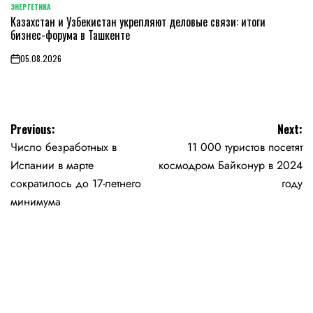
ЭНЕРГЕТИКА
POSTED
Казахстан и Узбекистан укрепляют деловые связи: итоги
IN
бизнес-форума в Ташкенте
05.08.2026
on
Навигация
Previous:
Next:
Число безработных в
11 000 туристов посетят
по
Испании в марте
космодром Байконур в 2024
записям
сократилось до 17-летнего
году
минимума