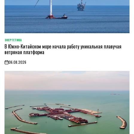
ЭНЕРГЕТИКА
POSTED
В Южно-Китайском море начала работу уникальная плавучая
IN
ветряная платформа
06.08.2026
on