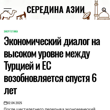
Skip
СЕРЕДИНА АЗИИ
to
content
ЭНЕРГЕТИКА
POSTED
Экономический диалог на
IN
высоком уровне между
Турцией и ЕС
возобновляется спустя 6
лет
02.04.2025
on
После шестилетнего перерыва экономический