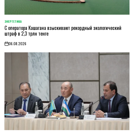
ЭНЕРГЕТИКА
POSTED
С оператора Кашагана взыскивают рекордный экологический
IN
штраф в 2,3 трлн тенге
06.08.2026
on