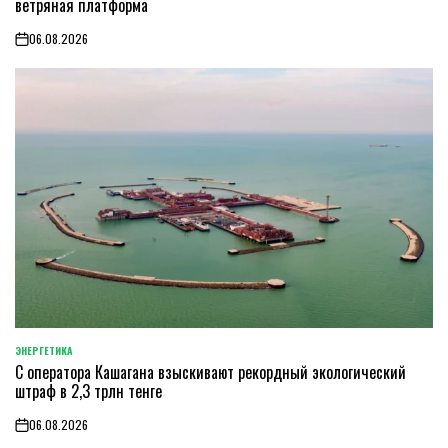
ветряная платформа
06.08.2026
on
ЭНЕРГЕТИКА
POSTED
С оператора Кашагана взыскивают рекордный экологический
IN
штраф в 2,3 трлн тенге
06.08.2026
on