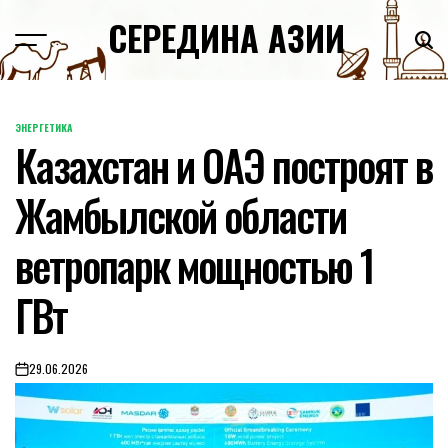
Skip
СЕРЕДИНА АЗИИ
to
content
ЭНЕРГЕТИКА
POSTED
Казахстан и ОАЭ построят в
IN
Жамбылской области
ветропарк мощностью 1
ГВт
29.06.2026
on