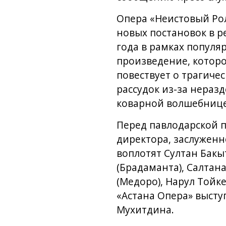
Опера «Неистовый Ро
новых постановок в р
года в рамках популяр
произведение, которо
повествует о трагиче
рассудок из-за нераз
коварной волшебнице
Перед павлодарской п
директора, заслуженн
воплотят Султан Бакы
(Брадаманта), Салтана
(Медоро), Нарул Тойк
«Астана Опера» высту
Мухитдина.