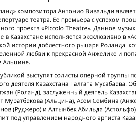
ланд» композитора Антонио Вивальди являет
епертуаре театра. Ее премьера с успехом пр
ного проекта «Piccolo Theatre». Данное музы
е в Казахстане исполняется эксклюзивно в «А
ской истории доблестного рыцаря Роланда, к
деленной любви к прекрасной Анжелике и попа
 Альцине.
убликой выступят солисты оперной труппы п
ого деятеля Казахстана Талгата Мусабаева. О
тжан (Роланд), заслуженный деятель Казахста
т Муратбекова (Альцина), Асем Сембина (Анже
енов (Руджеро) и Алтынбек Абильда (Астольфо
пит под управлением народного артиста Каза