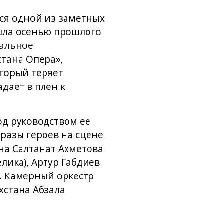
ся одной из заметных
ошла осенью прошлого
кальное
стана Опера»,
оторый теряет
дает в плен к
од руководством ее
бразы героев на сцене
на Салтанат Ахметова
лика), Артур Габдиев
). Камерный оркестр
хстана Абзала