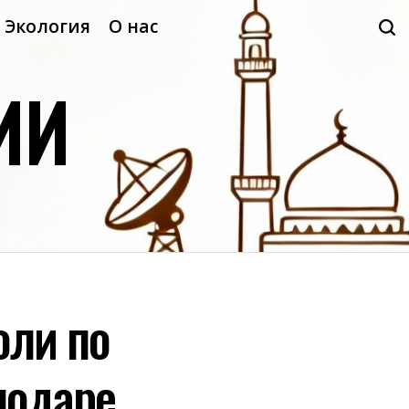
Экология
О нас
ИИ
оли по
лодаре