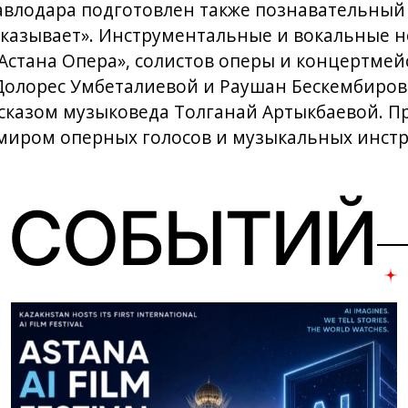
авлодара подготовлен также познавательный 
сказывает». Инструментальные и вокальные 
Астана Опера», солистов оперы и концертмей
Долорес Умбеталиевой и Раушан Бескембиров
сказом музыковеда Толганай Артыкбаевой. П
миром оперных голосов и музыкальных инстр
 СОБЫТИЙ