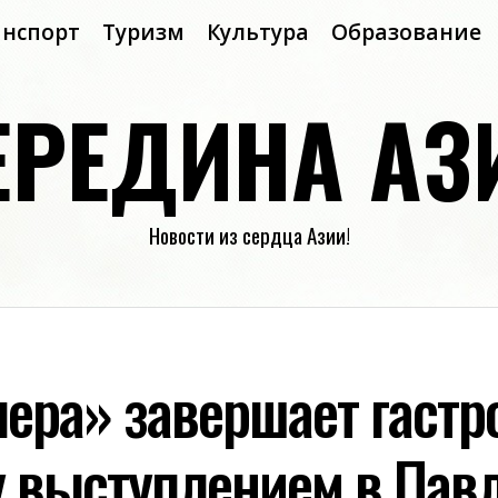
анспорт
Туризм
Культура
Образование
ЕРЕДИНА АЗ
Новости из сердца Азии!
пера» завершает гастр
у выступлением в Пав