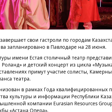
 завершает свои гастроли по городам Казахст
ва запланировано в Павлодаре на 28 июня.
туры имени Естая столичный театр представи
Роланд» и детский концерт из цикла «Музыка
дставлениях примут участие солисты, Камерны
анса театра.
анизован в рамках Года квалифицированных 
тва культуры и информации Республики Каза
ленной компании Eurasian Resources Group 
бы «Астана Опера».