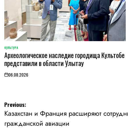
КУЛЬТУРА
POSTED
Археологическое наследие городища Культобе
IN
представили в области Улытау
06.08.2026
on
Навигация
Previous:
Казахстан и Франция расширяют сотрудн
по
гражданской авиации