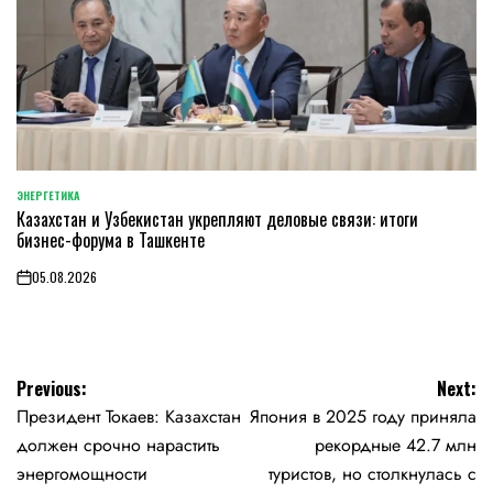
ЭНЕРГЕТИКА
POSTED
Казахстан и Узбекистан укрепляют деловые связи: итоги
IN
бизнес-форума в Ташкенте
05.08.2026
on
Навигация
Previous:
Next:
Президент Токаев: Казахстан
Япония в 2025 году приняла
по
должен срочно нарастить
рекордные 42.7 млн
записям
энергомощности
туристов, но столкнулась с