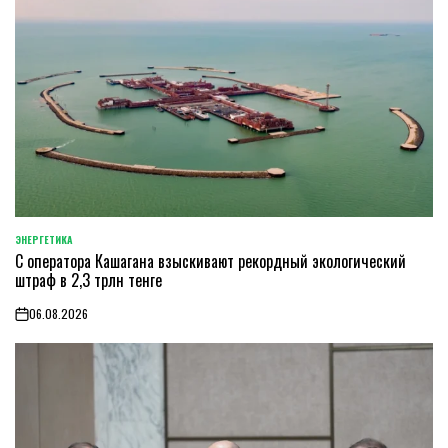
ЭНЕРГЕТИКА
POSTED
С оператора Кашагана взыскивают рекордный экологический
IN
штраф в 2,3 трлн тенге
06.08.2026
on