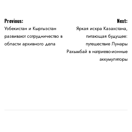
Навигация
Previous:
Next:
Узбекистан и Кыргызстан
Яркая искра Казахстана,
по
развивают сотрудничество в
питающая будущее:
записям
области архивного дела
путешествие Лунары
Рахымбай в натриево-ионные
аккумуляторы