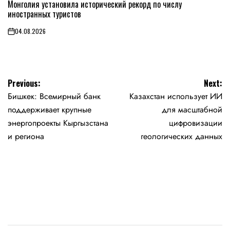
Монголия установила исторический рекорд по числу
IN
иностранных туристов
04.08.2026
on
Навигация
Previous:
Next:
Бишкек: Всемирный банк
Казахстан использует ИИ
по
поддерживает крупные
для масштабной
записям
энергопроекты Кыргызстана
цифровизации
и региона
геологических данных