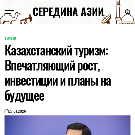
Skip
СЕРЕДИНА АЗИИ
to
content
ТУРИЗМ
POSTED
Казахстанский туризм:
IN
Впечатляющий рост,
инвестиции и планы на
будущее
27.01.2026
on