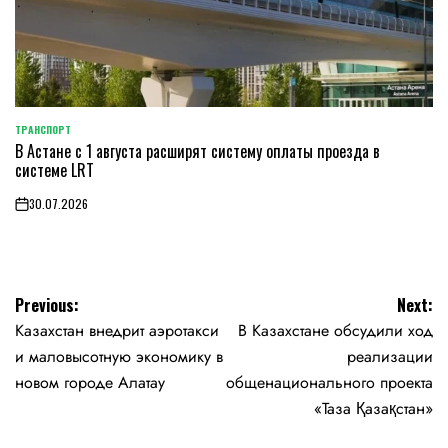
ТРАНСПОРТ
POSTED
В Астане с 1 августа расширят систему оплаты проезда в
IN
системе LRT
30.07.2026
on
Навигация
Previous:
Next:
Казахстан внедрит аэротакси
В Казахстане обсудили ход
по
и маловысотную экономику в
реализации
записям
новом городе Алатау
общенационального проекта
«Таза Қазақстан»