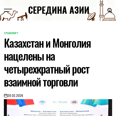
Skip
СЕРЕДИНА АЗИИ
to
content
ТРАНСПОРТ
POSTED
Казахстан и Монголия
IN
нацелены на
четырехкратный рост
взаимной торговли
20.03.2026
on