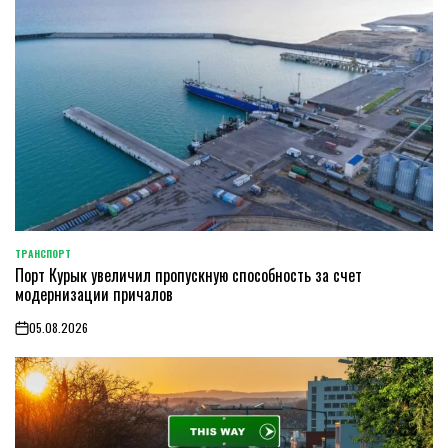
ТРАНСПОРТ
POSTED
Порт Курык увеличил пропускную способность за счет
IN
модернизации причалов
05.08.2026
on