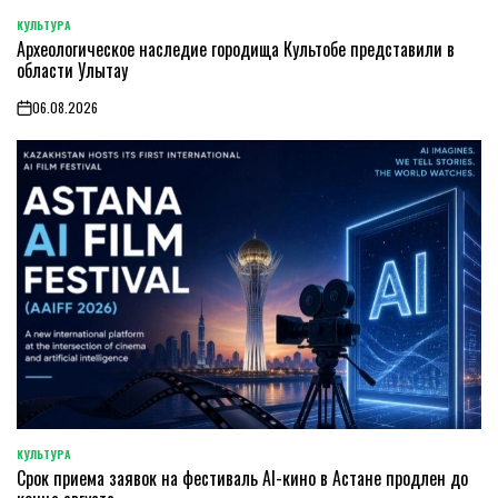
КУЛЬТУРА
POSTED
Археологическое наследие городища Культобе представили в
IN
области Улытау
06.08.2026
on
КУЛЬТУРА
POSTED
Срок приема заявок на фестиваль AI-кино в Астане продлен до
IN