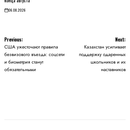
конца августа
06.08.2026
on
Навигация
Previous:
Next:
США ужесточают правила
Казахстан усиливает
по
безвизового въезда: соцсети
поддержку одаренных
записям
и биометрия станут
школьников и их
обязательными
наставников