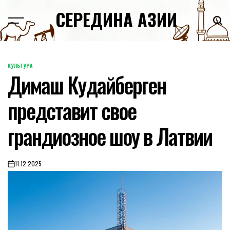
Skip
СЕРЕДИНА АЗИИ
to
content
КУЛЬТУРА
POSTED
Димаш Кудайберген
IN
представит свое
грандиозное шоу в Латвии
11.12.2025
on