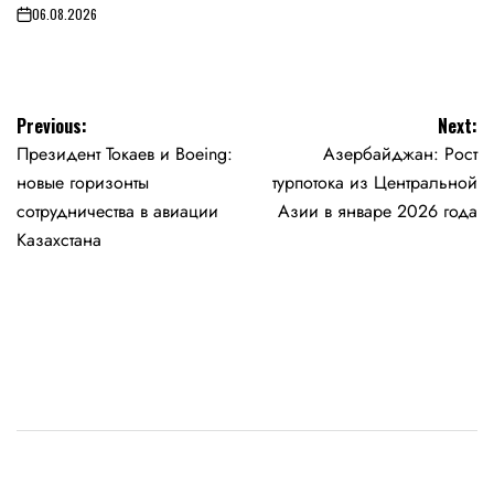
06.08.2026
on
Навигация
Previous:
Next:
Президент Токаев и Boeing:
Азербайджан: Рост
по
новые горизонты
турпотока из Центральной
записям
сотрудничества в авиации
Азии в январе 2026 года
Казахстана