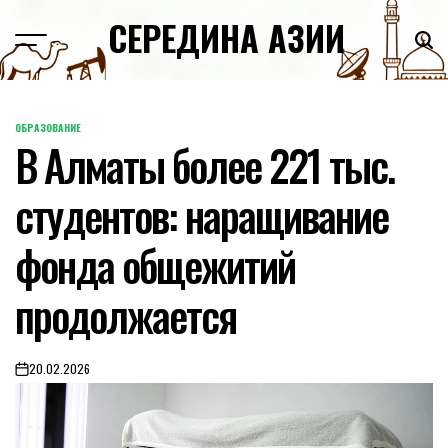
Skip
СЕРЕДИНА АЗИИ
to
content
ОБРАЗОВАНИЕ
POSTED
В Алматы более 221 тыс.
IN
студентов: наращивание
фонда общежитий
продолжается
20.02.2026
on