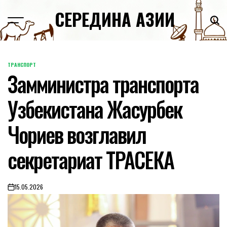
Skip
СЕРЕДИНА АЗИИ
to
content
ТРАНСПОРТ
POSTED
Замминистра транспорта
IN
Узбекистана Жасурбек
Чориев возглавил
секретариат ТРАСЕКА
15.05.2026
on