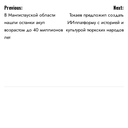
Навигация
Previous:
Next:
В Мангистауской области
Токаев предложил создать
по
нашли останки акул
ИИ-платформу с историей и
записям
возрастом до 40 миллионов
культурой тюркских народов
лет