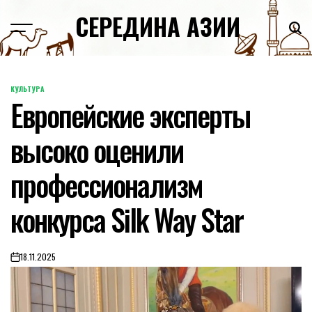
Skip
СЕРЕДИНА АЗИИ
to
content
КУЛЬТУРА
POSTED
Европейские эксперты
IN
высоко оценили
профессионализм
конкурса Silk Way Star
18.11.2025
on