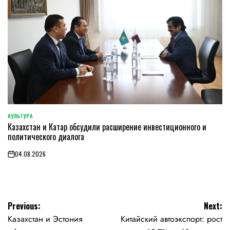
КУЛЬТУРА
POSTED
Казахстан и Катар обсудили расширение инвестиционного и
IN
политического диалога
04.08.2026
on
Навигация
Previous:
Next:
Казахстан и Эстония
Китайский автоэкспорт: рост
по