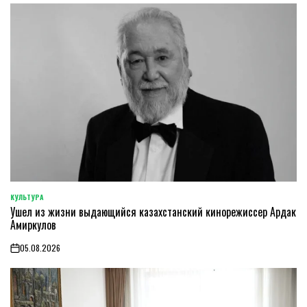
КУЛЬТУРА
POSTED
Ушел из жизни выдающийся казахстанский кинорежиссер Ардак
IN
Амиркулов
05.08.2026
on