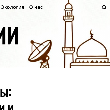
Экология
О нас
ИИ
ы:
и и