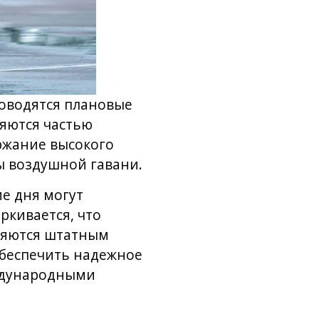
роводятся плановые
ляются частью
ржание высокого
ы воздушной гавани.
е дня могут
кивается, что
ляются штатным
обеспечить надежное
еждународными