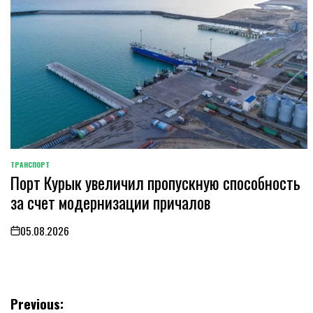
ТРАНСПОРТ
POSTED
Порт Курык увеличил пропускную способность
IN
за счет модернизации причалов
05.08.2026
on
Навигация
Previous: