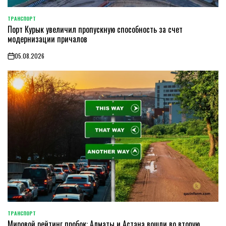
ТРАНСПОРТ
POSTED
Порт Курык увеличил пропускную способность за счет
IN
модернизации причалов
05.08.2026
on
ТРАНСПОРТ
POSTED
Мировой рейтинг пробок: Алматы и Астана вошли во вторую
IN