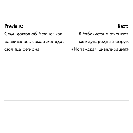
Навигация
Previous:
Next:
Семь фактов об Астане: как
В Узбекистане открылся
по
развивалась самая молодая
международный форум
записям
столица региона
«Исламская цивилизация»