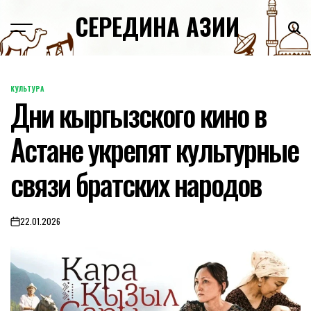
Skip
СЕРЕДИНА АЗИИ
to
content
КУЛЬТУРА
POSTED
Дни кыргызского кино в
IN
Астане укрепят культурные
связи братских народов
22.01.2026
on