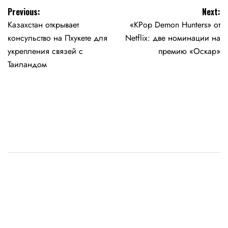
Навигация
Previous:
Next:
Казахстан открывает
«KPop Demon Hunters» от
по
консульство на Пхукете для
Netflix: две номинации на
записям
укрепления связей с
премию «Оскар»
Таиландом