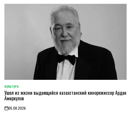
КУЛЬТУРА
POSTED
Ушел из жизни выдающийся казахстанский кинорежиссер Ардак
IN
Амиркулов
05.08.2026
on