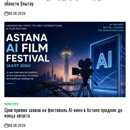
области Улытау
06.08.2026
on
КУЛЬТУРА
POSTED
Срок приема заявок на фестиваль AI-кино в Астане продлен до
IN
конца августа
06.08.2026
on