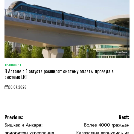
ТРАНСПОРТ
POSTED
В Астане с 1 августа расширят систему оплаты проезда в
IN
системе LRT
30.07.2026
on
Навигация
Previous:
Next:
Бишкек и Анкара:
Более 4000 граждан
по
приоритеты укрепления
Казахстана вернулись из