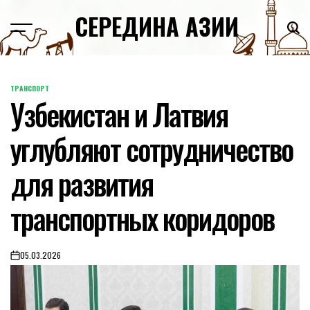
Skip
СЕРЕДИНА АЗИИ
to
content
ТРАНСПОРТ
POSTED
Узбекистан и Латвия
IN
углубляют сотрудничество
для развития
транспортных коридоров
05.03.2026
on