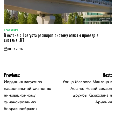
ТРАНСПОРТ
POSTED
В Астане с 1 августа расширят систему оплаты проезда в
IN
системе LRT
30.07.2026
on
Навигация
Previous:
Next:
Иордания запустила
Улица Месропа Маштоца в
по
национальный диалог по
Астане: Новый символ
записям
инновационному
дружбы Казахстана и
финансированию
Армении
биоразнообразия