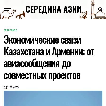
Skip
СЕРЕДИНА АЗИИ
to
content
ТРАНСПОРТ
POSTED
Экономические связи
IN
Казахстана и Армении: от
авиасообщения до
совместных проектов
21.11.2025
on