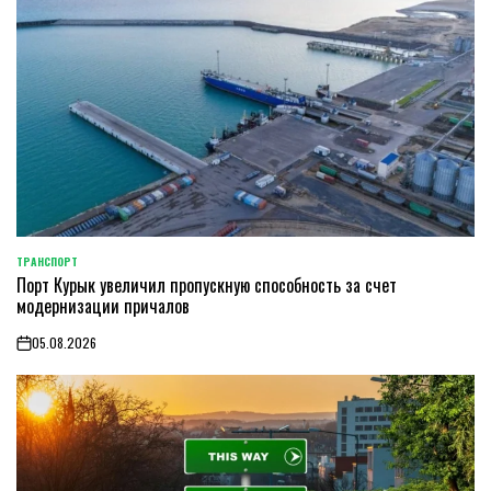
ТРАНСПОРТ
POSTED
Порт Курык увеличил пропускную способность за счет
IN
модернизации причалов
05.08.2026
on