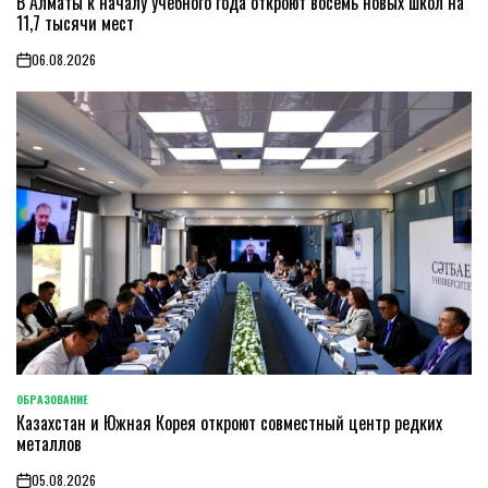
В Алматы к началу учебного года откроют восемь новых школ на
IN
11,7 тысячи мест
06.08.2026
on
ОБРАЗОВАНИЕ
POSTED
Казахстан и Южная Корея откроют совместный центр редких
IN
металлов
05.08.2026
on