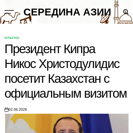
Skip
СЕРЕДИНА АЗИИ
to
content
КУЛЬТУРА
POSTED
Президент Кипра
IN
Никос Христодулидис
посетит Казахстан с
официальным визитом
02.06.2026
on