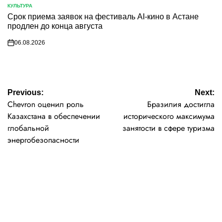
КУЛЬТУРА
POSTED
Срок приема заявок на фестиваль AI-кино в Астане
IN
продлен до конца августа
06.08.2026
on
Навигация
Previous:
Next:
Chevron оценил роль
Бразилия достигла
по
Казахстана в обеспечении
исторического максимума
глобальной
занятости в сфере туризма
записям
энергобезопасности