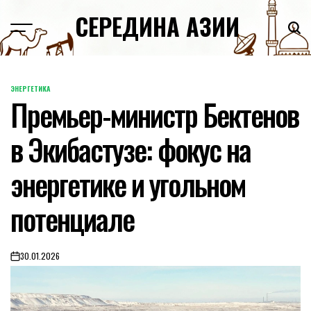
Skip
СЕРЕДИНА АЗИИ
to
content
ЭНЕРГЕТИКА
POSTED
Премьер-министр Бектенов
IN
в Экибастузе: фокус на
энергетике и угольном
потенциале
30.01.2026
on