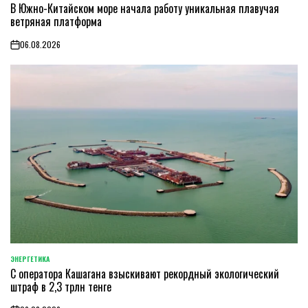
В Южно-Китайском море начала работу уникальная плавучая
IN
ветряная платформа
06.08.2026
on
ЭНЕРГЕТИКА
POSTED
С оператора Кашагана взыскивают рекордный экологический
IN
штраф в 2,3 трлн тенге