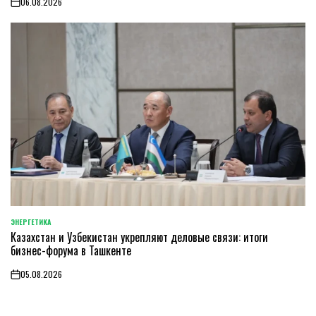
06.08.2026
on
ЭНЕРГЕТИКА
POSTED
Казахстан и Узбекистан укрепляют деловые связи: итоги
IN
бизнес-форума в Ташкенте
05.08.2026
on