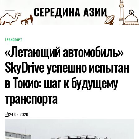
Skip
СЕРЕДИНА АЗИИ
to
content
ТРАНСПОРТ
POSTED
«Летающий автомобиль»
IN
SkyDrive успешно испытан
в Токио: шаг к будущему
транспорта
24.02.2026
on