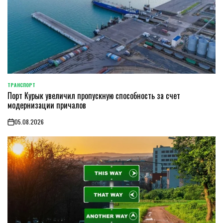
ТРАНСПОРТ
POSTED
Порт Курык увеличил пропускную способность за счет
IN
модернизации причалов
05.08.2026
on