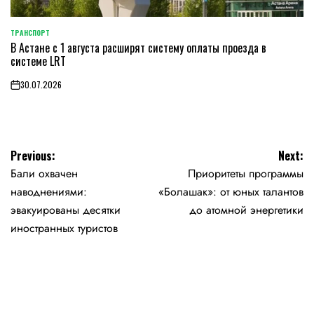
ТРАНСПОРТ
POSTED
В Астане с 1 августа расширят систему оплаты проезда в
IN
системе LRT
30.07.2026
on
Навигация
Previous:
Next:
Бали охвачен
Приоритеты программы
по
наводнениями:
«Болашак»: от юных талантов
записям
эвакуированы десятки
до атомной энергетики
иностранных туристов