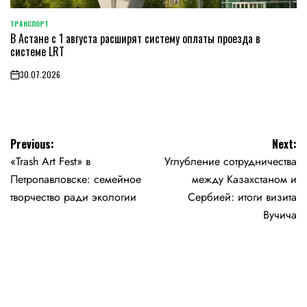
ТРАНСПОРТ
POSTED
В Астане с 1 августа расширят систему оплаты проезда в
IN
системе LRT
30.07.2026
on
Навигация
Previous:
Next:
«Trash Art Fest» в
Углубление сотрудничества
по
Петропавловске: семейное
между Казахстаном и
записям
творчество ради экологии
Сербией: итоги визита
Вучича