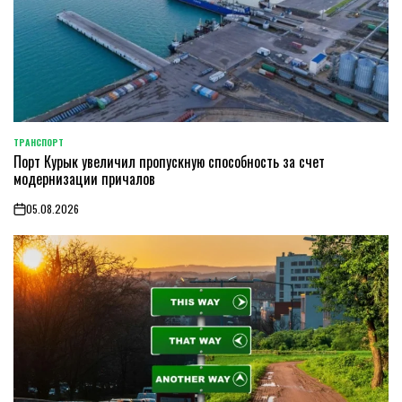
ТРАНСПОРТ
POSTED
Порт Курык увеличил пропускную способность за счет
IN
модернизации причалов
05.08.2026
on