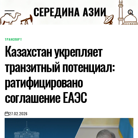
Skip
СЕРЕДИНА АЗИИ
to
content
ТРАНСПОРТ
POSTED
Казахстан укрепляет
IN
транзитный потенциал:
ратифицировано
соглашение ЕАЭС
27.02.2026
on