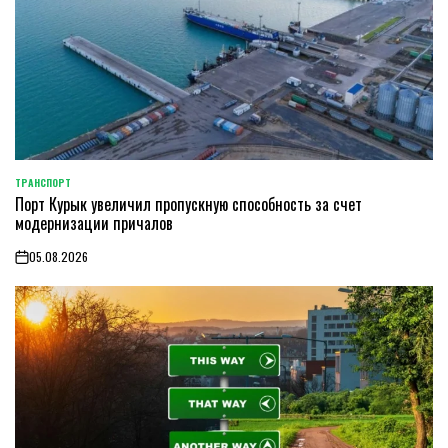
ТРАНСПОРТ
POSTED
Порт Курык увеличил пропускную способность за счет
IN
модернизации причалов
05.08.2026
on