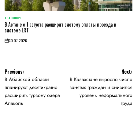
ТРАНСПОРТ
POSTED
В Астане с 1 августа расширят систему оплаты проезда в
IN
системе LRT
30.07.2026
on
Навигация
Previous:
Next:
В Абайской области
В Казахстане выросло число
по
планируют десятикратно
занятых граждан и снизился
записям
расширить турзону озера
уровень неформального
Алаколь
труда