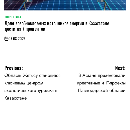
ЭНЕРГЕТИКА
POSTED
Доля возобновляемых источников энергии в Казахстане
IN
достигла 7 процентов
03.08.2026
on
Навигация
Previous:
Next:
Область Жетысу становится
В Астане презентовали
по
ключевым центром
креативные и IT-проекты
записям
экологического туризма в
Павлодарской области
Казахстане