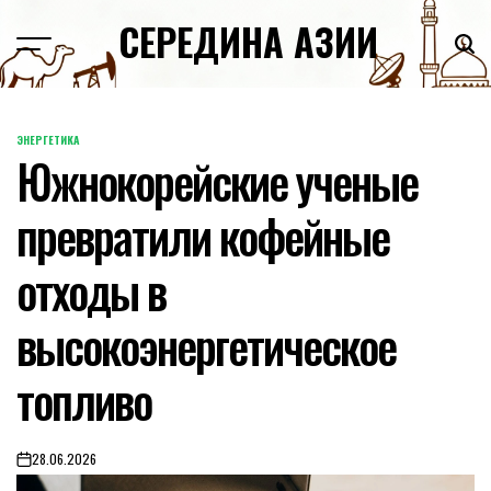
Skip
СЕРЕДИНА АЗИИ
to
content
ЭНЕРГЕТИКА
POSTED
Южнокорейские ученые
IN
превратили кофейные
отходы в
высокоэнергетическое
топливо
28.06.2026
on