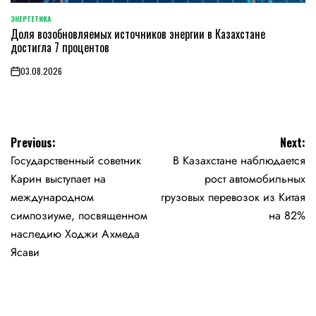
ЭНЕРГЕТИКА
POSTED
Доля возобновляемых источников энергии в Казахстане
IN
достигла 7 процентов
03.08.2026
on
Навигация
Previous:
Next:
Государственный советник
В Казахстане наблюдается
по
Карин выступает на
рост автомобильных
записям
международном
грузовых перевозок из Китая
симпозиуме, посвященном
на 82%
наследию Ходжи Ахмеда
Ясави