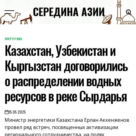
Skip
СЕРЕДИНА АЗИИ
to
content
ЭНЕРГЕТИКА
POSTED
Казахстан, Узбекистан и
IN
Кыргызстан договорились
о распределении водных
ресурсов в реке Сырдарья
15.05.2025
on
Министр энергетики Казахстана Ерлан Аккенженов
провел ряд встреч, посвященных активизации
регионального сотрудничества, на полях