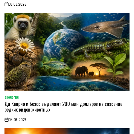
06.08.2026
on
ЭКОЛОГИЯ
POSTED
Ди Каприо и Безос выделяют 200 млн долларов на спасение
IN
редких видов животных
04.08.2026
on