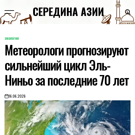
Skip
СЕРЕДИНА АЗИИ
to
content
ЭКОЛОГИЯ
POSTED
Метеорологи прогнозируют
IN
сильнейший цикл Эль-
Ниньо за последние 70 лет
16.06.2026
on