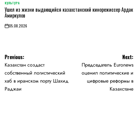
КУЛЬТУРА
POSTED
Ушел из жизни выдающийся казахстанский кинорежиссер Ардак
IN
Амиркулов
05.08.2026
on
Навигация
Previous:
Next:
Казахстан создаст
Председатель Euronews
по
собственный логистический
оценил политические и
записям
хаб в иранском порту Шахид
цифровые реформы в
Раджаи
Казахстане