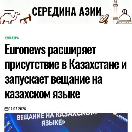
Skip
СЕРЕДИНА АЗИИ
to
content
КУЛЬТУРА
POSTED
Euronews расширяет
IN
присутствие в Казахстане и
запускает вещание на
казахском языке
07.07.2026
on