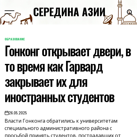
Skip
СЕРЕДИНА АЗИИ
to
content
ОБРАЗОВАНИЕ
POSTED
Гонконг открывает двери, в
IN
то время как Гарвард
закрывает их для
иностранных студентов
26.05.2025
on
Власти Гонконга обратились к университетам
специального административного района с
просьбой принять студентов, пострадавших от