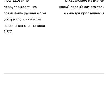
Исследование
В Казахстане назначен
по
предупреждает, что
новый первый заместитель
записям
повышение уровня моря
министра просвещения
ускорится, даже если
потепление ограничится
1,5°C