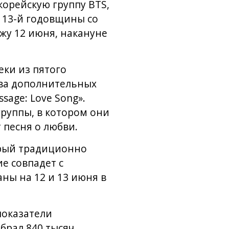
корейскую группу BTS,
 13-й годовщины со
ажу 12 июня, накануне
еки из пятого
два дополнительных
sage: Love Song».
группы, в котором они
 песня о любви.
орый традиционно
е совпадет с
ны на 12 и 13 июня в
показатели
брал 840 тысяч