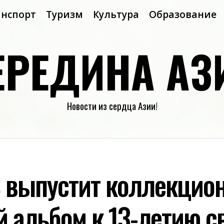
анспорт
Туризм
Культура
Образование
ЕРЕДИНА АЗ
Новости из сердца Азии!
S выпустит коллекцио
 альбом к 13-летию с