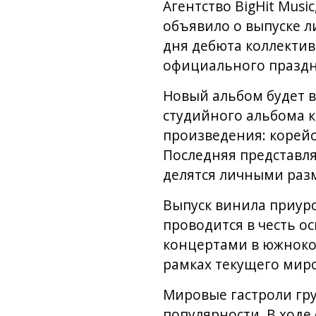
Агентство BigHit Mus
объявило о выпуске л
дня дебюта коллектив
официального праздн
Новый альбом будет в
студийного альбома к
произведения: корейск
Последняя представля
делятся личными разм
Выпуск винила приуро
проводится в честь о
концертами в южнокор
рамках текущего миров
Мировые гастроли гр
популярности. В ходе