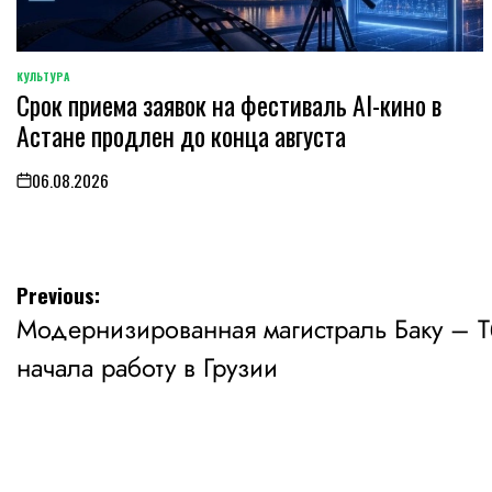
КУЛЬТУРА
POSTED
Срок приема заявок на фестиваль AI-кино в
IN
Астане продлен до конца августа
06.08.2026
on
Навигация
Previous:
Модернизированная магистраль Баку – 
по
начала работу в Грузии
записям