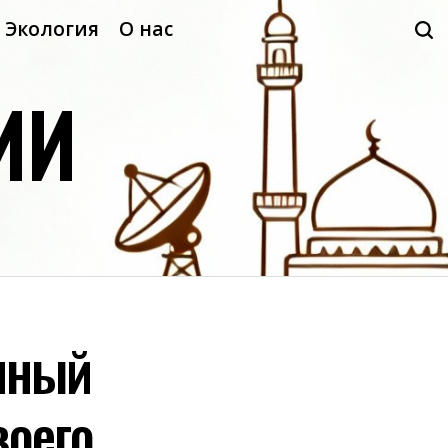
Экология
О нас
ИИ
нный
воего