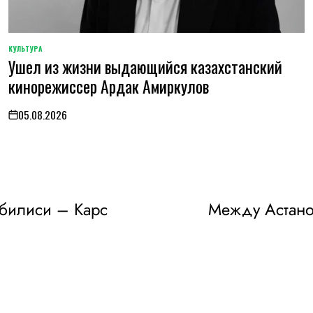
КУЛЬТУРА
POSTED
Ушел из жизни выдающийся казахстанский
IN
кинорежиссер Ардак Амиркулов
05.08.2026
on
Тбилиси – Карс
Между Астаной