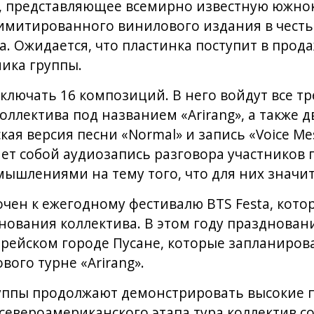
ic, представляющее всемирно известную южно
имитированного винилового издания в честь
а. Ожидается, что пластинка поступит в прод
ика группы.
ключать 16 композиций. В него войдут все тр
оллектива под названием «Arirang», а также 
ая версия песни «Normal» и запись «Voice Mes
ет собой аудиозапись разговора участников 
ышлениями на тему того, что для них значит
чен к ежегодному фестивалю BTS Festa, кот
снования коллектива. В этом году праздновани
ейском городе Пусане, которые запланирова
ого турне «Arirang».
уппы продолжают демонстрировать высокие 
 североамериканского этапа тура коллектив со