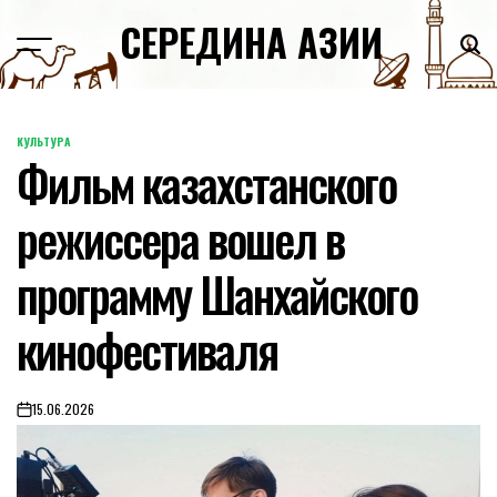
Skip
СЕРЕДИНА АЗИИ
to
content
КУЛЬТУРА
POSTED
Фильм казахстанского
IN
режиссера вошел в
программу Шанхайского
кинофестиваля
15.06.2026
on