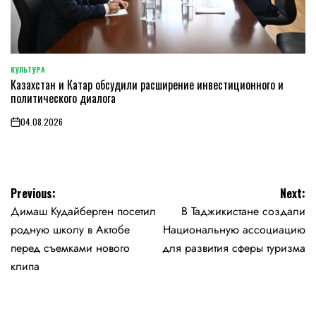
КУЛЬТУРА
POSTED
Казахстан и Катар обсудили расширение инвестиционного и
IN
политического диалога
04.08.2026
on
Навигация
Previous:
Next:
Димаш Кудайберген посетил
В Таджикистане создали
по
родную школу в Актобе
Национальную ассоциацию
записям
перед съемками нового
для развития сферы туризма
клипа