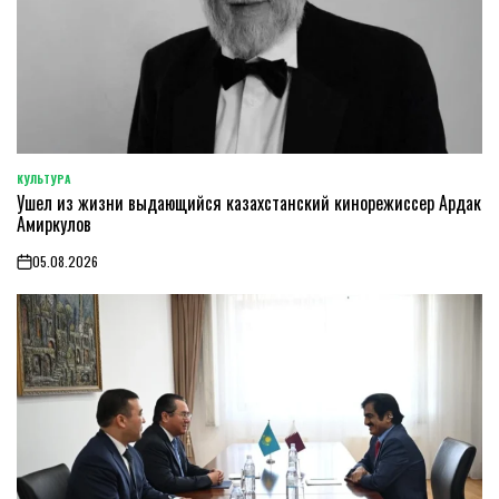
КУЛЬТУРА
POSTED
Ушел из жизни выдающийся казахстанский кинорежиссер Ардак
IN
Амиркулов
05.08.2026
on