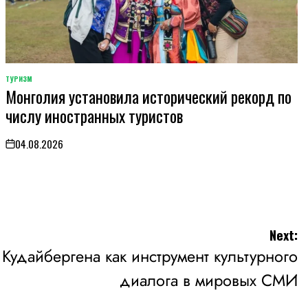
ТУРИЗМ
POSTED
Монголия установила исторический рекорд по
IN
числу иностранных туристов
04.08.2026
on
Next:
удайбергена как инструмент культурного
диалога в мировых СМИ