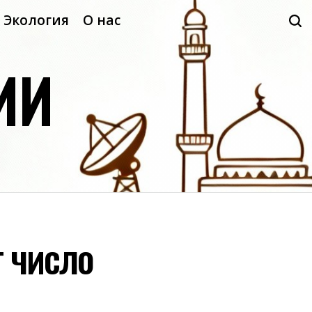
Экология
О нас
ИИ
т число