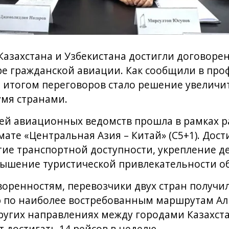
Казахстана и Узбекистана достигли договоре
ре гражданской авиации. Как сообщили в пр
 итогом переговоров стало решение увеличит
умя странами.
ей авиационных ведомств прошла в рамках р
мате «Центральная Азия – Китай» (C5+1). Дос
ие транспортной доступности, укрепление д
овышение туристической привлекательности об
оренностям, перевозчики двух стран получи
лю по наиболее востребованным маршрутам А
ругих направлениях между городами Казахста