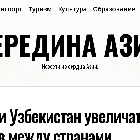
анспорт
Туризм
Культура
Образование
ЕРЕДИНА АЗ
Новости из сердца Азии!
и Узбекистан увелича
в между странами