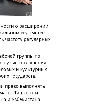
нности о расширении
офильном ведомстве
ь частоту регулярных
абочей группы по
тигнутые соглашения
еловых и культурных
оих государств.
ли право выполнять
лматы–Ташкент и
на и Узбекистана