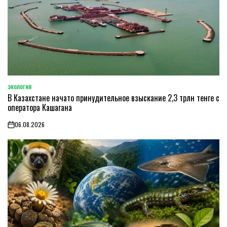
ЭКОЛОГИЯ
POSTED
В Казахстане начато принудительное взыскание 2,3 трлн тенге с
IN
оператора Кашагана
06.08.2026
on