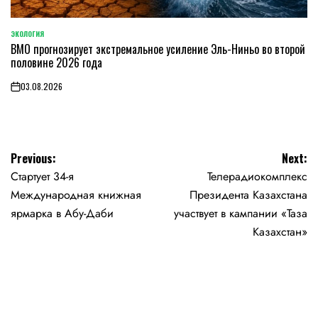
ЭКОЛОГИЯ
POSTED
ВМО прогнозирует экстремальное усиление Эль-Ниньо во второй
IN
половине 2026 года
03.08.2026
on
Навигация
Previous:
Next:
Стартует 34-я
Телерадиокомплекс
по
Международная книжная
Президента Казахстана
записям
ярмарка в Абу-Даби
участвует в кампании «Таза
Казахстан»