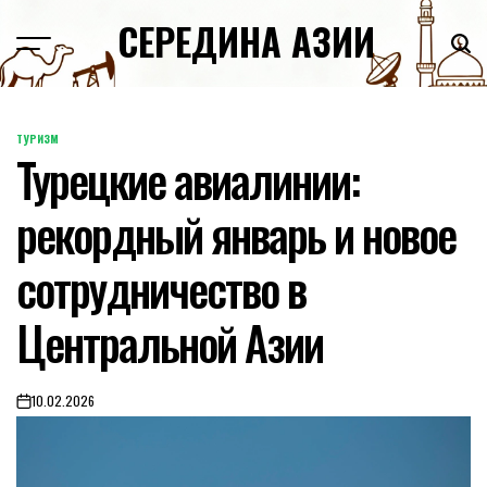
Skip
СЕРЕДИНА АЗИИ
to
content
ТУРИЗМ
POSTED
Турецкие авиалинии:
IN
рекордный январь и новое
сотрудничество в
Центральной Азии
10.02.2026
on