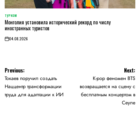
ТУРИЗМ
POSTED
Монголия установила исторический рекорд по числу
IN
иностранных туристов
04.08.2026
on
Навигация
Previous:
Next:
Токаев поручил создать
K-pop феномен BTS
по
Наццентр трансформации
возвращается на сцену с
записям
труда для адаптации к ИИ
бесплатным концертом в
Сеуле