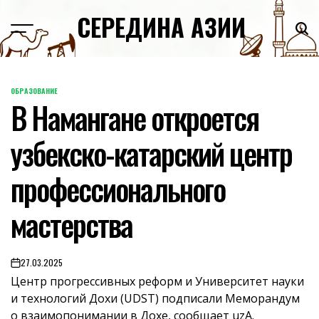
Skip
СЕРЕДИНА АЗИИ
to
content
ОБРАЗОВАНИЕ
POSTED
В Намангане откроется
IN
узбекско-катарский центр
профессионального
мастерства
27.03.2025
on
Центр прогрессивных реформ и Университет науки
и технологий Дохи (UDST) подписали Меморандум
о взаимопонимании в Дохе, сообщает uzA.