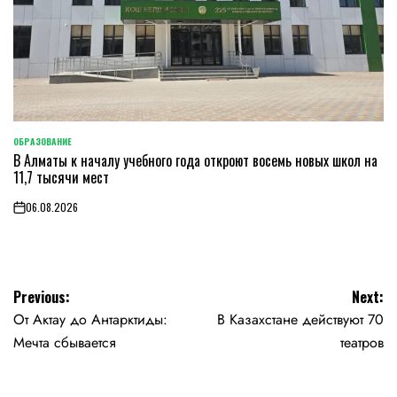
ОБРАЗОВАНИЕ
POSTED
В Алматы к началу учебного года откроют восемь новых школ на
IN
11,7 тысячи мест
06.08.2026
on
Навигация
Previous:
Next:
От Актау до Антарктиды:
В Казахстане действуют 70
по
Мечта сбывается
театров
записям