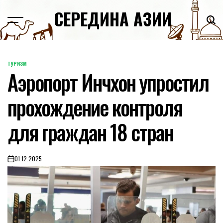
Skip
СЕРЕДИНА АЗИИ
to
content
ТУРИЗМ
POSTED
Аэропорт Инчхон упростил
IN
прохождение контроля
для граждан 18 стран
01.12.2025
on