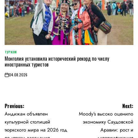
ТУРИЗМ
POSTED
Монголия установила исторический рекорд по числу
IN
иностранных туристов
04.08.2026
on
Навигация
Previous:
Next:
Андижан объявлен
Moody’s высоко оценило
по
культурной столицей
экономику Саудовской
записям
тюркского мира на 2026 год
Аравии: рост и
по итогам заседания
диверсификация