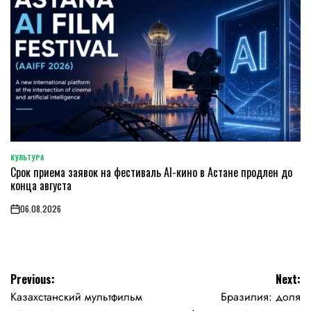
КУЛЬТУРА
POSTED
Срок приема заявок на фестиваль AI-кино в Астане продлен до
IN
конца августа
06.08.2026
on
Навигация
Previous:
Next:
Казахстанский мультфильм
Бразилия: доля
по