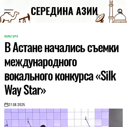
Skip
СЕРЕДИНА АЗИИ
to
content
КУЛЬТУРА
POSTED
В Астане начались съемки
IN
международного
вокального конкурса «Silk
Way Star»
27.08.2025
on