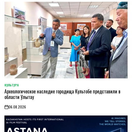
КУЛЬТУРА
POSTED
Археологическое наследие городища Культобе представили в
IN
области Улытау
06.08.2026
on