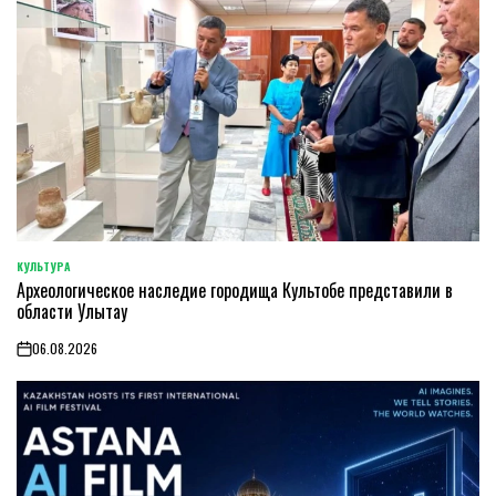
КУЛЬТУРА
POSTED
Археологическое наследие городища Культобе представили в
IN
области Улытау
06.08.2026
on