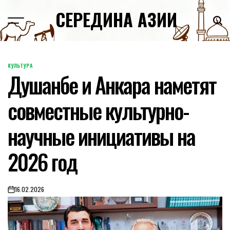
Skip
СЕРЕДИНА АЗИИ
to
content
КУЛЬТУРА
POSTED
Душанбе и Анкара наметят
IN
совместные культурно-
научные инициативы на
2026 год
16.02.2026
on