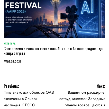
КУЛЬТУРА
POSTED
Срок приема заявок на фестиваль AI-кино в Астане продлен до
IN
конца августа
06.08.2026
on
Навигация
Previous:
Next:
Пять знаковых объектов ОАЭ
Вашингтон расширяет
по
включены в Список
сотрудничество: Западные
записям
наследия ICESCO
гиганты возвращаются в