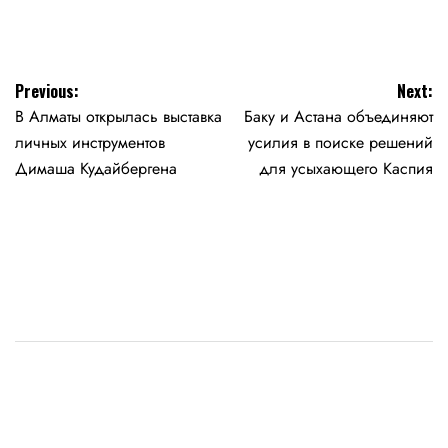
Навигация
Previous:
Next:
В Алматы открылась выставка
Баку и Астана объединяют
по
личных инструментов
усилия в поиске решений
записям
Димаша Кудайбергена
для усыхающего Каспия