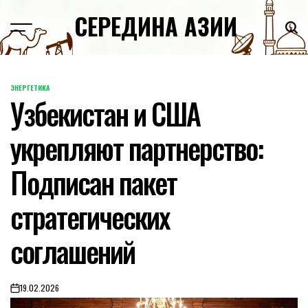
Skip
СЕРЕДИНА АЗИИ
to
content
ЭНЕРГЕТИКА
POSTED
Узбекистан и США
IN
укрепляют партнерство:
Подписан пакет
стратегических
соглашений
19.02.2026
on