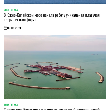
ЭНЕРГЕТИКА
POSTED
В Южно-Китайском море начала работу уникальная плавучая
IN
ветряная платформа
06.08.2026
on
ЭНЕРГЕТИКА
POSTED
С оператора Кашагана взыскивают рекордный экологический
IN