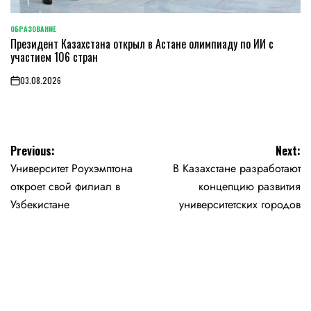
ОБРАЗОВАНИЕ
POSTED
Президент Казахстана открыл в Астане олимпиаду по ИИ с
IN
участием 106 стран
03.08.2026
on
Навигация
Previous:
Next:
Университет Роухэмптона
В Казахстане разработают
по
откроет свой филиал в
концепцию развития
записям
Узбекистане
университетских городов